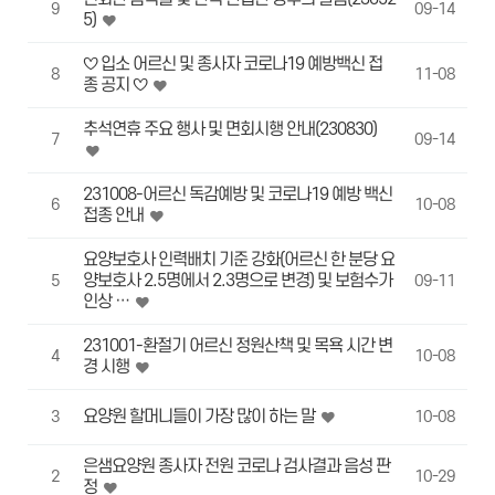
9
09-14
5)
♡ 입소 어르신 및 종사자 코로나19 예방백신 접
8
11-08
종 공지 ♡
추석연휴 주요 행사 및 면회시행 안내(230830)
7
09-14
231008-어르신 독감예방 및 코로나19 예방 백신
6
10-08
접종 안내
요양보호사 인력배치 기준 강화(어르신 한 분당 요
양보호사 2.5명에서 2.3명으로 변경) 및 보험수가
5
09-11
인상 …
231001-환절기 어르신 정원산책 및 목욕 시간 변
4
10-08
경 시행
요양원 할머니들이 가장 많이 하는 말
3
10-08
은샘요양원 종사자 전원 코로나 검사결과 음성 판
2
10-29
정