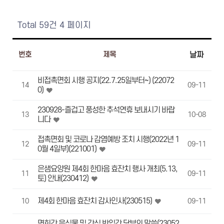
Total 59건
4 페이지
번호
제목
날짜
비접촉면회 시행 공지(22.7.25일부터~) (22072
14
09-11
0)
230928-즐겁고 풍성한 추석연휴 보내시기 바랍
13
10-08
니다
접촉면회 및 코로나 감염예방 조치 시행(2022년 1
12
09-11
0월 4일부)(221001)
은샘요양원 제4회 한마음 효잔치 행사 개최(5.13,
11
09-11
토) 안내(230412)
제4회 한마음 효잔치 감사인사(230515)
10
09-11
면회간 음식물 및 간식 반입간 당부의 말씀(23052