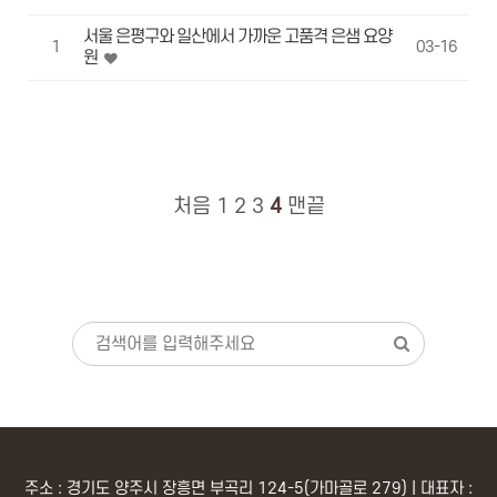
서울 은평구와 일산에서 가까운 고품격 은샘 요양
1
03-16
원
처음
1
2
3
4
맨끝
주소 : 경기도 양주시 장흥면 부곡리 124-5(가마골로 279) | 대표자 :