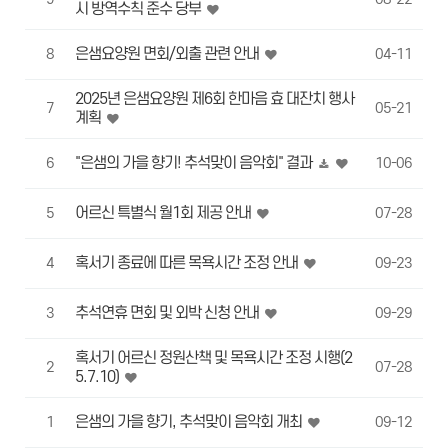
시 방역수칙 준수 당부
은샘요양원 면회/외출 관련 안내
8
04-11
2025년 은샘요양원 제6회 한마음 효 대잔치 행사
7
05-21
계획
"은샘의 가을 향기! 추석맞이 음악회" 결과
6
10-06
어르신 특별식 월1회 제공 안내
5
07-28
혹서기 종료에 따른 목욕시간 조정 안내
4
09-23
추석연휴 면회 및 외박 신청 안내
3
09-29
혹서기 어르신 정원산책 및 목욕시간 조정 시행(2
2
07-28
5.7.10)
은샘의 가을 향기, 추석맞이 음악회 개최
1
09-12