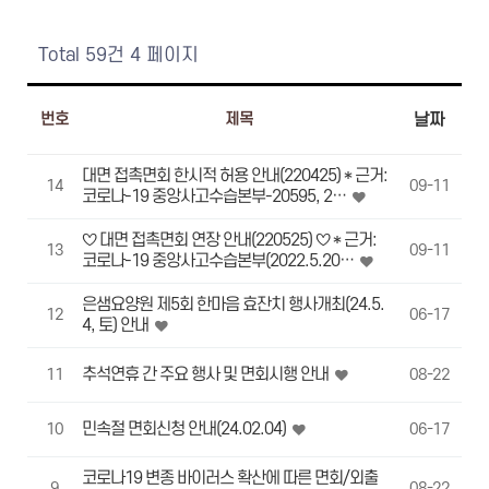
Total 59건
4 페이지
번호
제목
날짜
대면 접촉면회 한시적 허용 안내(220425) * 근거:
14
09-11
코로나-19 중앙사고수습본부-20595, 2…
♡ 대면 접촉면회 연장 안내(220525) ♡ * 근거:
13
09-11
코로나-19 중앙사고수습본부(2022.5.20…
은샘요양원 제5회 한마음 효잔치 행사개최(24.5.
12
06-17
4, 토) 안내
추석연휴 간 주요 행사 및 면회시행 안내
11
08-22
민속절 면회신청 안내(24.02.04)
10
06-17
코로나19 변종 바이러스 확산에 따른 면회/외출
9
08-22