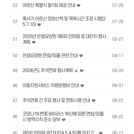
어르신 특별식 월1회 제공 안내
53
07-28
혹서기 어르신 정원산책 및 목욕시간 조정 시행(2
52
07-28
5.7.10)
2025년 은샘요양원 제6회 한마음 효 대잔치 행사
51
05-21
계획
은샘요양원 면회/외출 관련 안내
50
04-11
2024년도 추석연휴 행사계획
49
09-20
이동지원서비스 차량운행비 안내
48
08-31
추석연휴 간 주요 행사 및 면회시행 안내
47
08-22
코로나19 변종 바이러스 확산에 따른 면회/외출
46
08-22
시 방역수칙 준수 당부
제5회 한마음 효잔치(24.5.4,토)를 마치고...
45
06-17