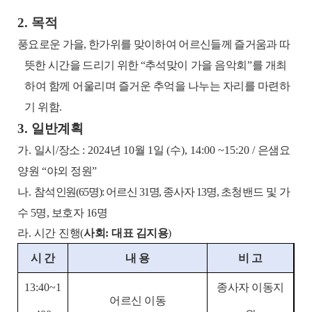
2.
목적
풍요로운 가을
,
한가위를 맞이하여 어르신들께 즐거움과 따
뜻한 시간을 드리기 위한
“
추석맞이
가을 음악회
”
를 개최
하여 함께 어울리며 즐거운 추억을 나누는 자리를 마련하
기 위함
.
3.
일반계획
가
.
일시
/
장소
: 2024
년
10
월
1
일
(
수
), 14:00 ~15:20 /
은샘요
양원
“
야외 정원
”
나
.
참석
인원
(65
명
):
어르신
31
명
,
종사자
13
명
,
초청밴드 및 가
수
5
명
,
보호자
16
명
라
.
시간
진행
(
사회
:
대표 김지용
)
시 간
내 용
비 고
13:40~1
종사자 이동지
어르신 이동