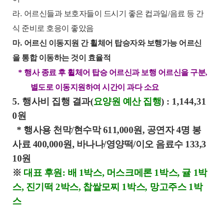
라
.
어르신들과 보호자들이 드시기 좋은 컵과일
/
음료 등 간
식 준비로 호응이 좋았음
마
.
어르신 이동지원 간 휠체어 탑승자와 보행가능 어르신
을 통합 이동하는 것이 효율적
*
행사 종료 후 휠체어 탑승 어르신과 보행 어르신을 구분
,
별도로 이동지원하여 시간이 과다 소요
5.
행사비 집행 결과
(
요양원 예산 집행
) : 1,144,31
0
원
* 행사용 천막/현수막 611,000원, 공연자 4명 봉
사료 400,000원, 바나나/영양떡/이오 음료수 133,3
10원
※
대표 후원
:
배
1
박스
,
머스크메론
1
박스
,
귤
1
박
스
,
진기떡
2
박스
,
찹쌀모찌
1
박스
,
망고주스
1
박
스