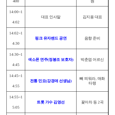
400
원
14:00~1
대표 인사말
김지용 대표
4:02
14:02~1
핑크 유자밴드 공연
음향 준비
4:30
14:30~1
색소폰 연주
(
정봉조 보호자
)
박춘엽 어르신
4:45
14:45~1
빼 띄워라
,
매화
전통 민요
(
강경애 선생님
)
타령
4:55
14:55~1
트롯 가수 김영선
꽃마차 등
2
곡
5:05