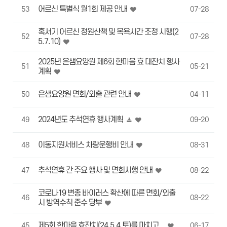
어르신 특별식 월1회 제공 안내
53
07-28
혹서기 어르신 정원산책 및 목욕시간 조정 시행(2
52
07-28
5.7.10)
2025년 은샘요양원 제6회 한마음 효 대잔치 행사
51
05-21
계획
은샘요양원 면회/외출 관련 안내
50
04-11
2024년도 추석연휴 행사계획
49
09-20
이동지원서비스 차량운행비 안내
48
08-31
추석연휴 간 주요 행사 및 면회시행 안내
47
08-22
코로나19 변종 바이러스 확산에 따른 면회/외출
46
08-22
시 방역수칙 준수 당부
제5회 한마음 효잔치(24.5.4,토)를 마치고...
45
06-17