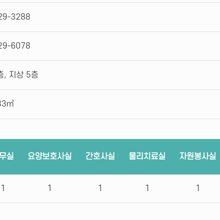
29-3288
29-6078
층, 지상 5층
33㎡
무실
요양보호사실
간호사실
물리치료실
자원봉사실
1
1
1
1
1