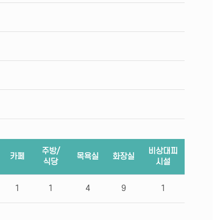
주방/
비상대피
카페
목욕실
화장실
식당
시설
1
1
4
9
1