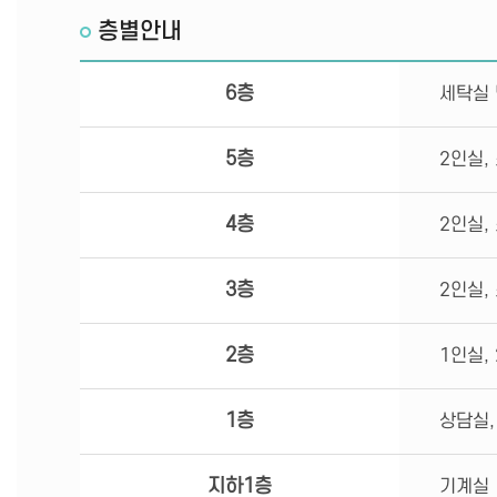
층별안내
6층
세탁실 
5층
2인실,
4층
2인실,
3층
2인실,
2층
1인실,
1층
상담실,
지하1층
기계실