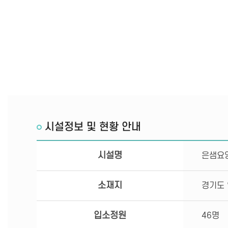
시설정보 및 현황 안내
시설명
은샘요
소재지
경기도 
입소정원
46명