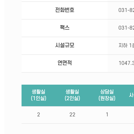
전화번호
031-8
팩스
031-8
시설규모
지하 1
연면적
1047.
생활실
생활실
상담실
사
(1인실)
(2인실)
(원장실)
2
22
1