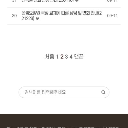
민속절 면회 신청 안내(230116)
31
09-11
은샘요양원 국장 교체에 따른 상담 및 면회 안내(2
30
09-11
21228)
처음
1
2
3
4
맨끝