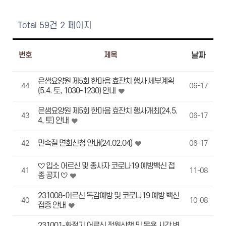
Total 59건
2 페이지
번호
제목
날짜
은샘요양원 제5회 한마음 효잔치 행사 세부계획
44
06-17
(5.4. 토, 1030-1230) 안내
은샘요양원 제5회 한마음 효잔치 행사개최(24.5.
43
06-17
4, 토) 안내
민속절 면회신청 안내(24.02.04)
42
06-17
♡ 입소 어르신 및 종사자 코로나19 예방백신 접
41
11-08
종 공지 ♡
231008-어르신 독감예방 및 코로나19 예방 백신
40
10-08
접종 안내
231001-환절기 어르신 정원산책 및 목욕 시간 변