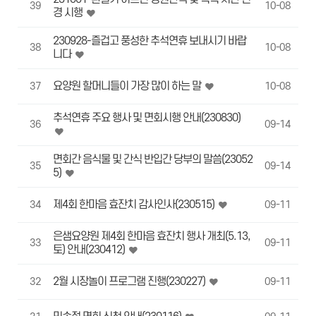
39
10-08
경 시행
230928-즐겁고 풍성한 추석연휴 보내시기 바랍
38
10-08
니다
요양원 할머니들이 가장 많이 하는 말
37
10-08
추석연휴 주요 행사 및 면회시행 안내(230830)
36
09-14
면회간 음식물 및 간식 반입간 당부의 말씀(23052
35
09-14
5)
제4회 한마음 효잔치 감사인사(230515)
34
09-11
은샘요양원 제4회 한마음 효잔치 행사 개최(5.13,
33
09-11
토) 안내(230412)
2월 시장놀이 프로그램 진행(230227)
32
09-11