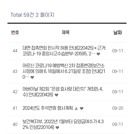
Total 59건
2 페이지
번호
제목
날짜
대면 접촉면회 한시적 허용 안내(220425) * 근거:
44
09-11
코로나-19 중앙사고수습본부-20595, 2…
어르신 코로나19 예방백신 2차 접종변경(보건소
사정에 의해 6.16일에서 6.21일로 조정) 안내(21
43
09-11
0…
어버이날 제2회 "은샘 효사랑 대잔치" 개최(5.4,
42
09-11
수) 안내(220426)
2024년도 추석연휴 행사계획
41
09-20
보건복지부, 2022년 1월부터 요양급여수가 4.3
40
09-11
2% 인상(220104)