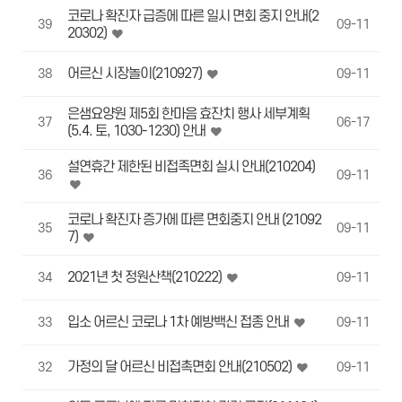
코로나 확진자 급증에 따른 일시 면회 중지 안내(2
39
09-11
20302)
어르신 시장놀이(210927)
38
09-11
은샘요양원 제5회 한마음 효잔치 행사 세부계획
37
06-17
(5.4. 토, 1030-1230) 안내
설연휴간 제한된 비접족면회 실시 안내(210204)
36
09-11
코로나 확진자 증가에 따른 면회중지 안내 (21092
35
09-11
7)
2021년 첫 정원산책(210222)
34
09-11
입소 어르신 코로나 1차 예방백신 접종 안내
33
09-11
가정의 달 어르신 비접촉면회 안내(210502)
32
09-11