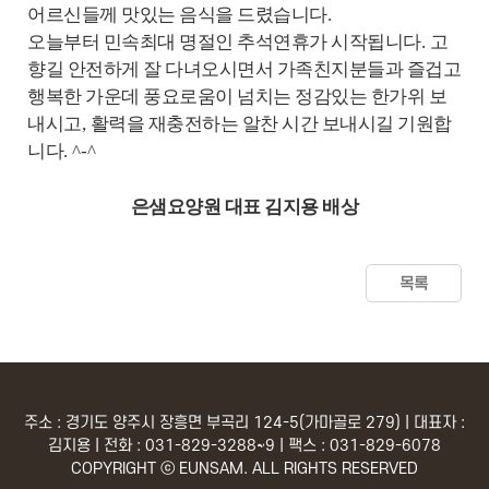
어르신들께 맛있는 음식을 드렸습니다
.
오늘부터 민속최대 명절인 추석연휴가 시작됩니다
.
고
향길 안전하게 잘 다녀오시면서 가족친지분들과 즐겁고
행복한 가운데 풍요로움이 넘치는 정감있는 한가위 보
내시고
,
활력을 재충전하는 알찬 시간 보내시길 기원합
니다
. ^-^
은샘요양원 대표 김지용 배상
목록
주소 : 경기도 양주시 장흥면 부곡리 124-5(가마골로 279) | 대표자 :
김지용 | 전화 : 031-829-3288~9 | 팩스 : 031-829-6078
COPYRIGHT ⓒ EUNSAM. ALL RIGHTS RESERVED