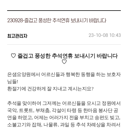
230928-즐겁고 풍성한 추석연휴 보내시기 바랍니다
23-10-08 10:43
최고관리자
♡
즐겁고 풍성한 추석연휴 보내시기 바랍니다
♡
은샘요양원에서 어르신들과 행복한 동행을 하는 보호자
님들
!
환절기에 건강하게 잘 지내고 계시는지요
?
추석을 맞이하여 그저께는 어르신들을 모시고 정원에서
국악
,
트롯트
,
부채춤
,
각설이 타령 등 한마음 봉사단 공
연을 하였고
,
어제는 어러가지 전을 부치고 송편도 빚고
,
소불고기와 잡채
,
나물류
,
과일 등 추석 차례상을 차려서